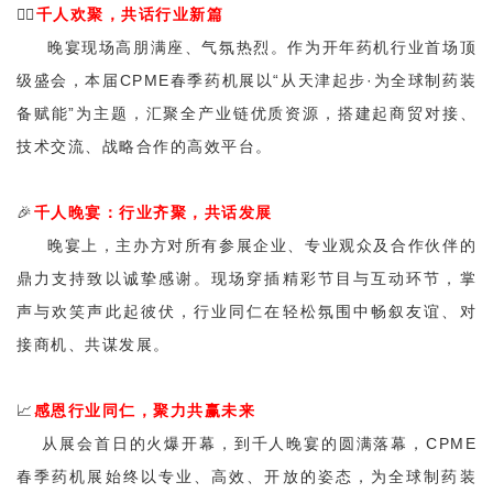
🚶‍♂️
千人欢聚，共话行业新篇
晚宴现场高朋满座、气氛热烈。作为开年药机行业首场顶
级盛会，本届CPME春季药机展以“从天津起步·为全球制药装
备赋能”为主题，汇聚全产业链优质资源，搭建起商贸对接、
技术交流、战略合作的高效平台。
🎉
千人晚宴：行业齐聚，共话发展
晚宴上，主办方对所有参展企业、专业观众及合作伙伴的
鼎力支持致以诚挚感谢。现场穿插精彩节目与互动环节，掌
声与欢笑声此起彼伏，行业同仁在轻松氛围中畅叙友谊、对
接商机、共谋发展。
📈
感恩行业同仁，聚力共赢未来
从展会首日的火爆开幕，到千人晚宴的圆满落幕，CPME
春季药机展始终以专业、高效、开放的姿态，为全球制药装